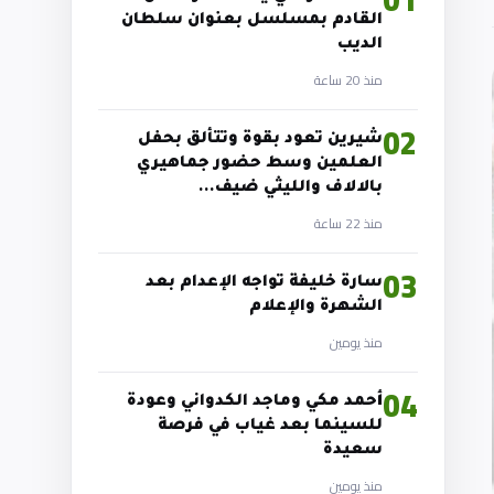
01
القادم بمسلسل بعنوان سلطان
الديب
منذ 20 ساعة
02
شيرين تعود بقوة وتتألق بحفل
العلمين وسط حضور جماهيري
بالالاف والليثي ضيف…
منذ 22 ساعة
03
سارة خليفة تواجه الإعدام بعد
الشهرة والإعلام
منذ يومين
04
أحمد مكي وماجد الكدواني وعودة
للسينما بعد غياب في فرصة
سعيدة
منذ يومين