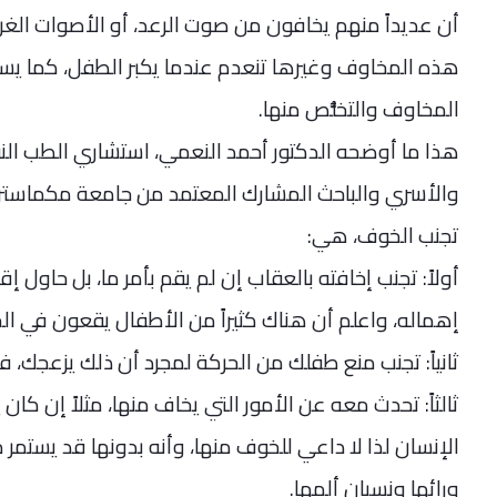
أن عديداً منهم يخافون من صوت الرعد، أو الأصوات الغري
هذه المخاوف وغيرها تنعدم عندما يكبر الطفل، كما يست
المخاوف والتخلُّص منها.
هذا ما أوضحه الدكتور أحمد النعمي، استشاري الطب الن
والأسري والباحث المشارك المعتمد من جامعة مكماستر 
تجنب الخوف، هي:
أولاً: تجنب إخافته بالعقاب إن لم يقم بأمر ما، بل حاول
إهماله، واعلم أن هناك كثيراً من الأطفال يقعون في الخط
ثانياً: تجنب منع طفلك من الحركة لمجرد أن ذلك يزعجك، فهذ
ثالثاً: تحدث معه عن الأمور التي يخاف منها، مثلاً إن ك
الإنسان لذا لا داعي للخوف منها، وأنه بدونها قد يستمر 
ورائها ونسيان ألمها.