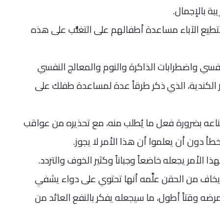
بة بالإجمال.
طيع الآباء مساعدة أطفالهم على التغلُّب على هذه
فسي واضطرابات الذاكرة والنوم والمعالج النفسي
الكندية، الذي ذكر طرقاً عدة لمساعدة طفلك على
 إقناعه بضرورة فعل ما يُطلب منه، مع تحذيره من عواقب
أ دون أن يعلموا أن هذا الأمر لا يجوز.
ا الأمر يجعله خاضعاً وجباناً وكثير الخوف والتردد.
ان يخاف من الحقن علِّمه أنها تحتوي على دواء يشفي
مرضه وقتاً أطول، ما سيجعله يفكر بالنفع العائد من