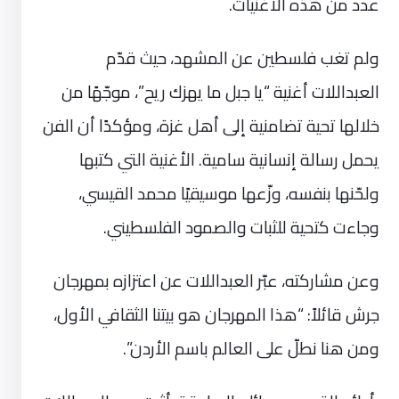
عدد من هذه الأغنيات.
ولم تغب فلسطين عن المشهد، حيث قدّم
العبداللات أغنية “يا جبل ما يهزك ريح”، موجّهًا من
خلالها تحية تضامنية إلى أهل غزة، ومؤكدًا أن الفن
يحمل رسالة إنسانية سامية. الأغنية التي كتبها
ولحّنها بنفسه، وزّعها موسيقيًا محمد القيسي،
وجاءت كتحية للثبات والصمود الفلسطيني.
وعن مشاركته، عبّر العبداللات عن اعتزازه بمهرجان
جرش قائلاً: “هذا المهرجان هو بيتنا الثقافي الأول،
ومن هنا نطلّ على العالم باسم الأردن”.