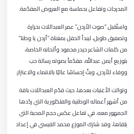
المدرجات وتفاعل بحماسة مع العروض المقدّمة.
واستُقبل “صوت الأردن” عمر العبداللات بحرارة
وتصفيق طويل، ليبدأ الحفل بمغناة “أردن يا وطنا”
من كلمات الشاعر حيدر محمود وألحانه الخاصة،
بتوزيع أيمن عبدالله، مقدّماً بصوته رسالة حب
ووفاء للأردن، وبثّ إحساسًا عاليًا بالانتماء والاعتزاز.
وتوالت الأغنيات بعدها، حيث قدّم العبداللات باقة
من أشهر أعماله الوطنية والفلكلورية التي ردّدها
الجمهور معه، في تفاعل عكس حجم المحبة التي
يلقاها، وقد شارك الموزع محمد القيسي في إعداد