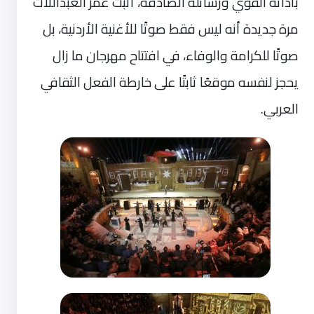
بأدائه القوي ورسائله الصادقة، أثبت عمر العبداللات
مرة جديدة أنه ليس فقط صوتًا للأغنية الأردنية، بل
صوتًا للكرامة والوفاء، في افتتاح مهرجان ما زال
يحجز لنفسه موقعًا ثابتًا على خارطة الفعل الثقافي
العربي.